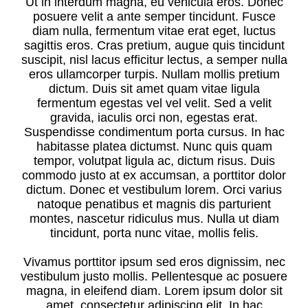
Ut in interdum magna, eu vehicula eros. Donec
posuere velit a ante semper tincidunt. Fusce
diam nulla, fermentum vitae erat eget, luctus
sagittis eros. Cras pretium, augue quis tincidunt
suscipit, nisl lacus efficitur lectus, a semper nulla
eros ullamcorper turpis. Nullam mollis pretium
dictum. Duis sit amet quam vitae ligula
fermentum egestas vel vel velit. Sed a velit
gravida, iaculis orci non, egestas erat.
Suspendisse condimentum porta cursus. In hac
habitasse platea dictumst. Nunc quis quam
tempor, volutpat ligula ac, dictum risus. Duis
commodo justo at ex accumsan, a porttitor dolor
dictum. Donec et vestibulum lorem. Orci varius
natoque penatibus et magnis dis parturient
montes, nascetur ridiculus mus. Nulla ut diam
tincidunt, porta nunc vitae, mollis felis.
Vivamus porttitor ipsum sed eros dignissim, nec
vestibulum justo mollis. Pellentesque ac posuere
magna, in eleifend diam. Lorem ipsum dolor sit
amet, consectetur adipiscing elit. In hac