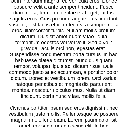
Ut in interdum magna, eu vehicula eros. Donec
posuere velit a ante semper tincidunt. Fusce
diam nulla, fermentum vitae erat eget, luctus
sagittis eros. Cras pretium, augue quis tincidunt
suscipit, nisl lacus efficitur lectus, a semper nulla
eros ullamcorper turpis. Nullam mollis pretium
dictum. Duis sit amet quam vitae ligula
fermentum egestas vel vel velit. Sed a velit
gravida, iaculis orci non, egestas erat.
Suspendisse condimentum porta cursus. In hac
habitasse platea dictumst. Nunc quis quam
tempor, volutpat ligula ac, dictum risus. Duis
commodo justo at ex accumsan, a porttitor dolor
dictum. Donec et vestibulum lorem. Orci varius
natoque penatibus et magnis dis parturient
montes, nascetur ridiculus mus. Nulla ut diam
tincidunt, porta nunc vitae, mollis felis.
Vivamus porttitor ipsum sed eros dignissim, nec
vestibulum justo mollis. Pellentesque ac posuere
magna, in eleifend diam. Lorem ipsum dolor sit
amet, consectetur adipiscing elit. In hac